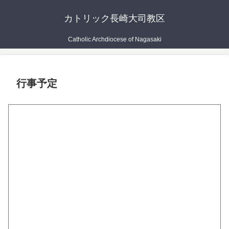
カトリック長崎大司教区
Catholic Archdiocese of Nagasaki
行事予定