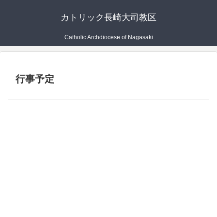
カトリック長崎大司教区
Catholic Archdiocese of Nagasaki
行事予定