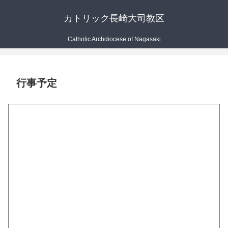
カトリック長崎大司教区
Catholic Archdiocese of Nagasaki
行事予定