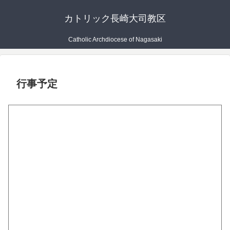
カトリック長崎大司教区
Catholic Archdiocese of Nagasaki
行事予定