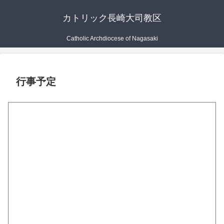
カトリック長崎大司教区
Catholic Archdiocese of Nagasaki
行事予定