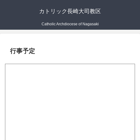
カトリック長崎大司教区
Catholic Archdiocese of Nagasaki
行事予定