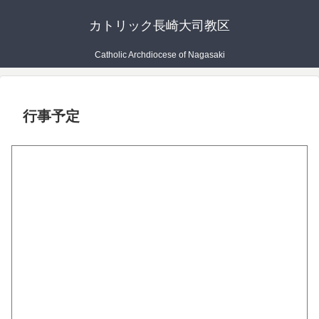
カトリック長崎大司教区
Catholic Archdiocese of Nagasaki
行事予定