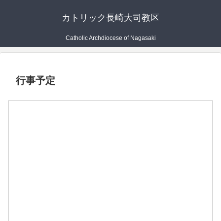
カトリック長崎大司教区
Catholic Archdiocese of Nagasaki
行事予定