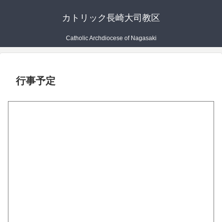
カトリック長崎大司教区
Catholic Archdiocese of Nagasaki
行事予定