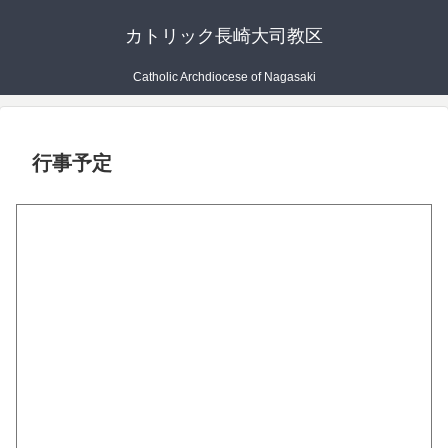
カトリック長崎大司教区
Catholic Archdiocese of Nagasaki
行事予定