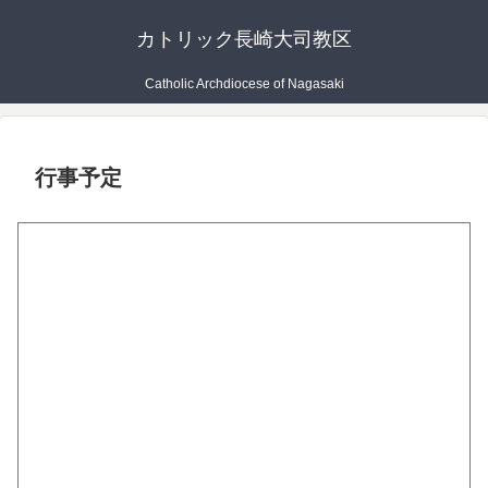
カトリック長崎大司教区
Catholic Archdiocese of Nagasaki
行事予定