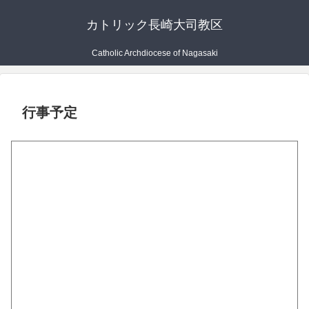
カトリック長崎大司教区
Catholic Archdiocese of Nagasaki
行事予定