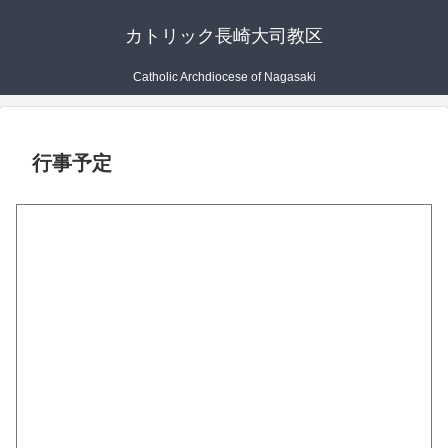
カトリック長崎大司教区
Catholic Archdiocese of Nagasaki
行事予定