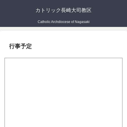
カトリック長崎大司教区
Catholic Archdiocese of Nagasaki
行事予定