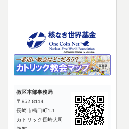
使
っ
て
く
だ
さ
い。
教区本部事務局
〒852-8114
長崎市橋口町1-1
カトリック長崎大司
教館