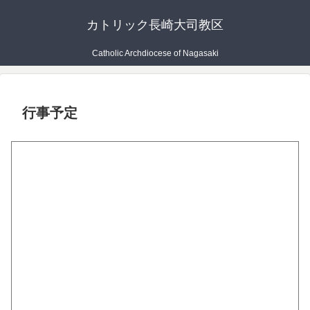
カトリック長崎大司教区
Catholic Archdiocese of Nagasaki
行事予定