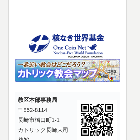
使
っ
て
く
だ
さ
い。
教区本部事務局
〒852-8114
長崎市橋口町1-1
カトリック長崎大司
教館