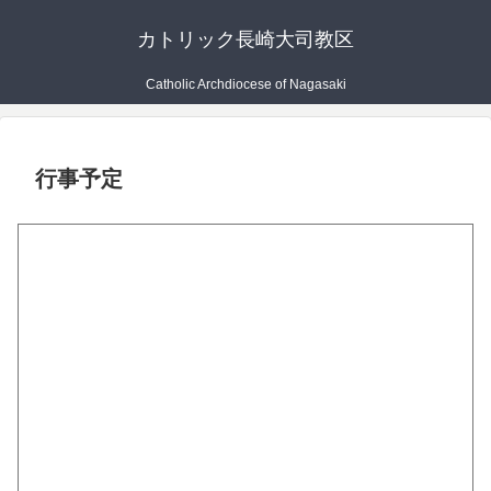
カトリック長崎大司教区
Catholic Archdiocese of Nagasaki
行事予定