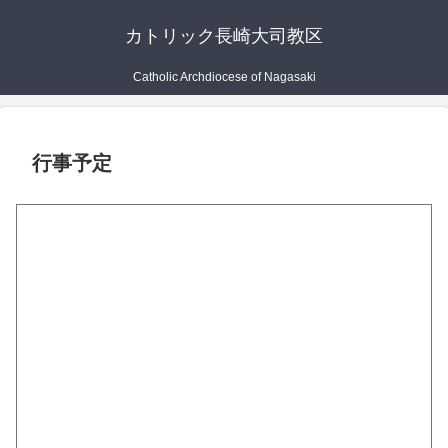
カトリック長崎大司教区
Catholic Archdiocese of Nagasaki
行事予定