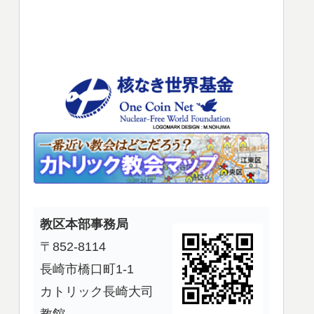
使
っ
て
く
だ
さ
い。
教区本部事務局
〒852-8114
長崎市橋口町1-1
カトリック長崎大司
教館