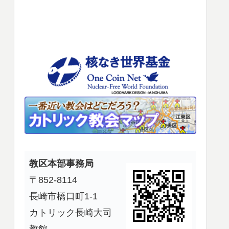
使
っ
て
く
だ
さ
い。
教区本部事務局
〒852-8114
長崎市橋口町1-1
カトリック長崎大司
教館