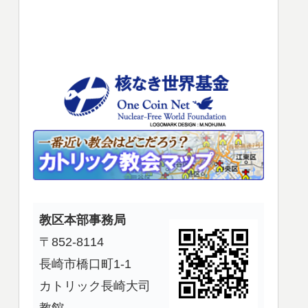
使
っ
て
く
だ
さ
い。
教区本部事務局
〒852-8114
長崎市橋口町1-1
カトリック長崎大司
教館