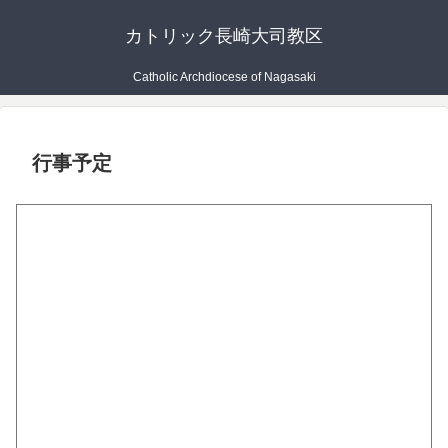
カトリック長崎大司教区
Catholic Archdiocese of Nagasaki
行事予定