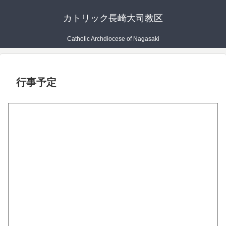
カトリック長崎大司教区
Catholic Archdiocese of Nagasaki
行事予定