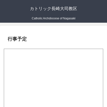
カトリック長崎大司教区
Catholic Archdiocese of Nagasaki
行事予定