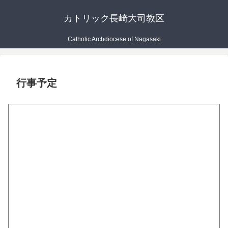
カトリック長崎大司教区
Catholic Archdiocese of Nagasaki
行事予定