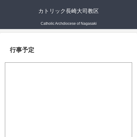
カトリック長崎大司教区
Catholic Archdiocese of Nagasaki
行事予定