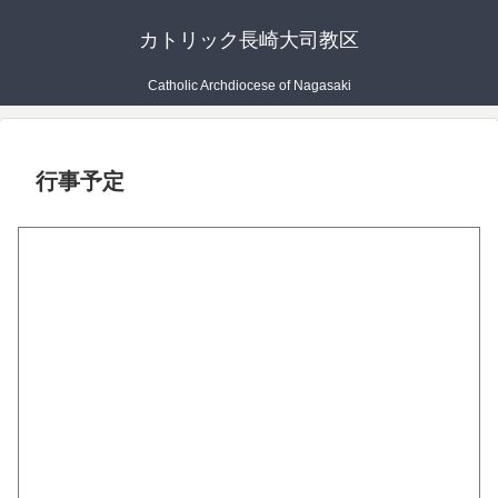
カトリック長崎大司教区
Catholic Archdiocese of Nagasaki
行事予定