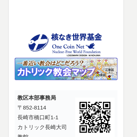
使
っ
て
く
だ
さ
い。
教区本部事務局
〒852-8114
長崎市橋口町1-1
カトリック長崎大司
教館