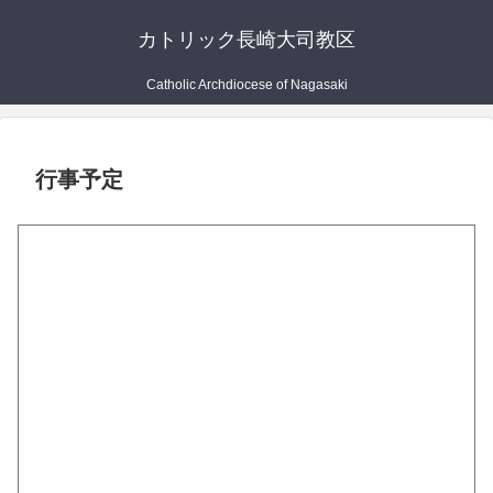
カトリック長崎大司教区
Catholic Archdiocese of Nagasaki
行事予定