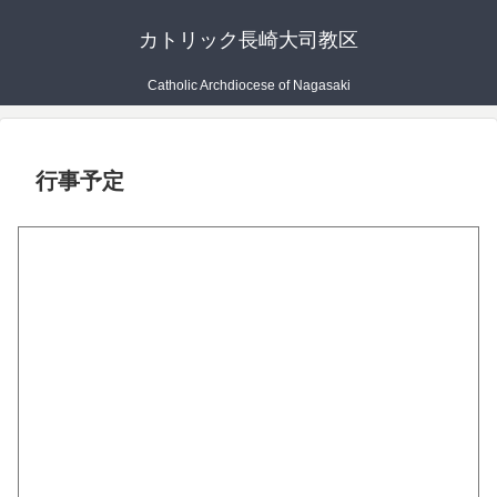
カトリック長崎大司教区
Catholic Archdiocese of Nagasaki
行事予定