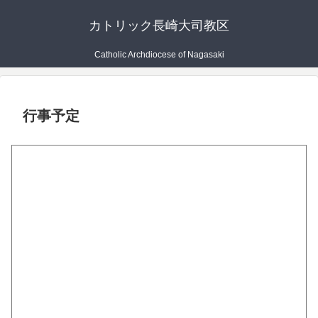
カトリック長崎大司教区
Catholic Archdiocese of Nagasaki
行事予定