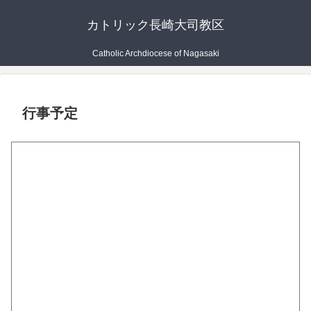
カトリック長崎大司教区
Catholic Archdiocese of Nagasaki
行事予定