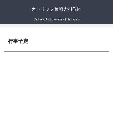
カトリック長崎大司教区
Catholic Archdiocese of Nagasaki
行事予定