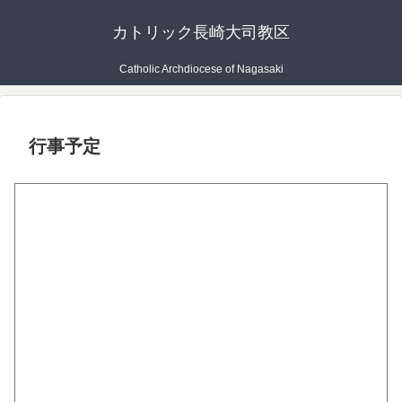
カトリック長崎大司教区
Catholic Archdiocese of Nagasaki
行事予定