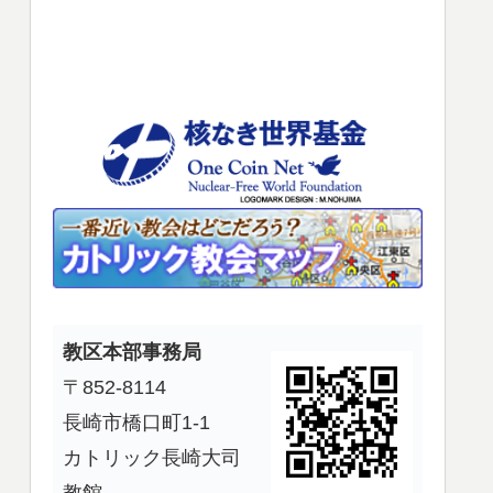
使
っ
て
く
だ
さ
い。
教区本部事務局
〒852-8114
長崎市橋口町1-1
カトリック長崎大司
教館