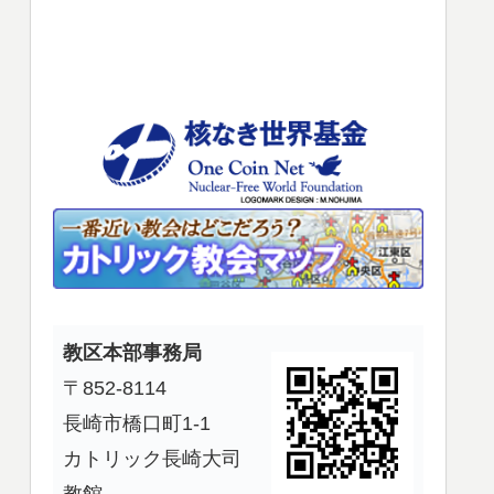
使
っ
て
く
だ
さ
い。
教区本部事務局
〒852-8114
長崎市橋口町1-1
カトリック長崎大司
教館