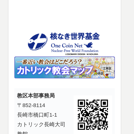
使
っ
て
く
だ
さ
い。
教区本部事務局
〒852-8114
長崎市橋口町1-1
カトリック長崎大司
教館