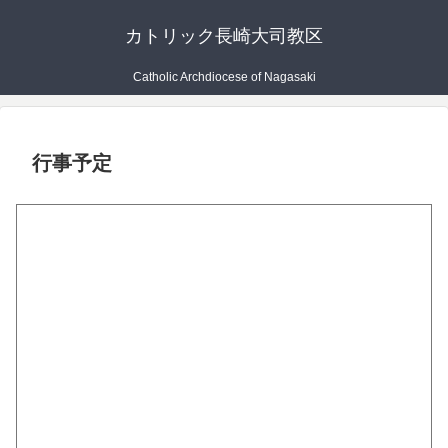
カトリック長崎大司教区
Catholic Archdiocese of Nagasaki
行事予定