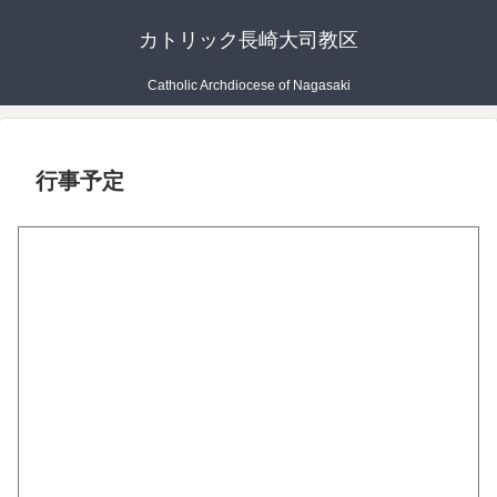
カトリック長崎大司教区
Catholic Archdiocese of Nagasaki
行事予定