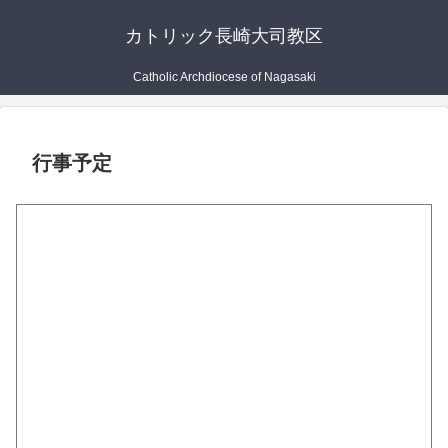
カトリック長崎大司教区
Catholic Archdiocese of Nagasaki
行事予定