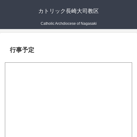
カトリック長崎大司教区
Catholic Archdiocese of Nagasaki
行事予定