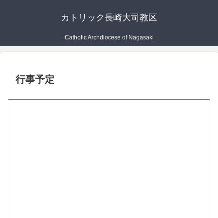
カトリック長崎大司教区
Catholic Archdiocese of Nagasaki
行事予定