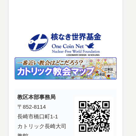
使
っ
て
く
だ
さ
い。
教区本部事務局
〒852-8114
長崎市橋口町1-1
カトリック長崎大司
教館