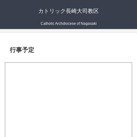
カトリック長崎大司教区
Catholic Archdiocese of Nagasaki
行事予定