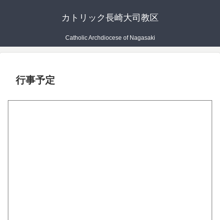
カトリック長崎大司教区
Catholic Archdiocese of Nagasaki
行事予定