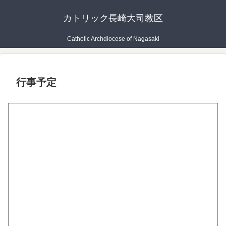
カトリック長崎大司教区
Catholic Archdiocese of Nagasaki
行事予定