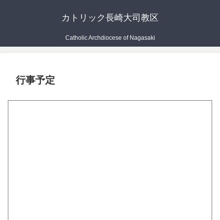
カトリック長崎大司教区
Catholic Archdiocese of Nagasaki
行事予定