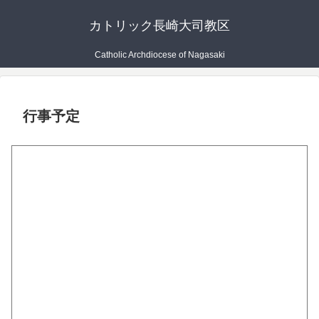
カトリック長崎大司教区
Catholic Archdiocese of Nagasaki
行事予定