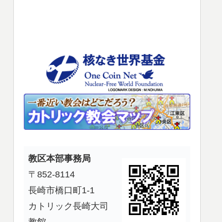
使
っ
て
く
だ
さ
い。
教区本部事務局
〒852-8114
長崎市橋口町1-1
カトリック長崎大司
教館